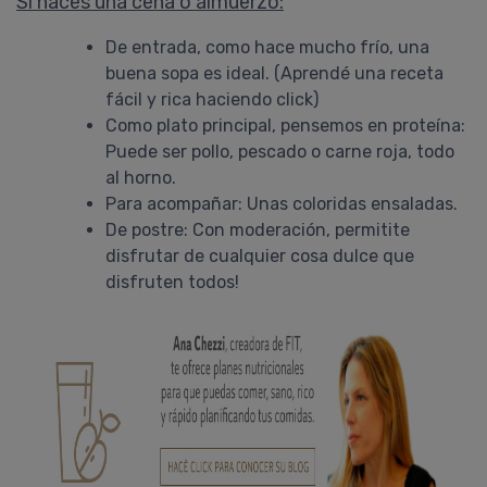
Si haces una cena o almuerzo:
nunca mas. A veces me cuest....
COMPRAR
De entrada, como hace mucho frío, una
buena sopa es ideal. (Aprendé una receta
fácil y rica haciendo click)
Como plato principal, pensemos en proteína:
Puede ser pollo, pescado o carne roja, todo
al horno.
Para acompañar: Unas coloridas ensaladas.
De postre: Con moderación, permitite
disfrutar de cualquier cosa dulce que
disfruten todos!