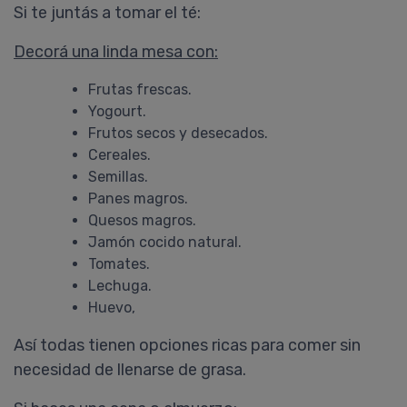
Si te juntás a tomar el té:
Decorá una linda mesa con:
Frutas frescas.
Yogourt.
Frutos secos y desecados.
Cereales.
Semillas.
Panes magros.
Florencia
Quesos magros.
Pack X 2 Cellasene® Gold -
Primeros Signos - (descubrir)
Jamón cocido natural.
Tratamiento 1 Mes
Tomates.
¡me dio un resultado inmejorable!
Lechuga.
Probé cellasene hace años, lo
Huevo,
conocí a través de facebook y los
medios, y me dio un resultado
Así todas tienen opciones ricas para comer sin
inmejorable. Enseguida noté mi
necesidad de llenarse de grasa.
piel lisa, sedosa, desintoxicada,
deshinchada y decidí no dejarlo