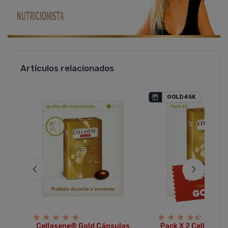
Artículos relacionados
GOLD45K
d
 &
5
Cellasene® Gold Cápsulas
Pack X 2 Cellasene