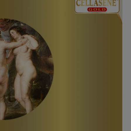
Florencia
Pack X 2 Cellasene® Gold -
Primeros Signos - (descubrir)