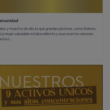
Tratamiento 1 Mes
¡me dio un resultado inmejorable! P
cellasene hace años, lo conocí a tr
de facebook y los medios, y me dio
Humanidad
resultado inmejorable. Enseguida n
mi piel lisa, sedosa, desintoxicada,
ales y muestra de ello es que grandes pintores, como Rubens,
deshinchada y decidí no dejarlo nu
 La mujer saludable estaba rellenita y esos eran los cánones
mas. A veces me cuest....
ta n...
COMPRAR