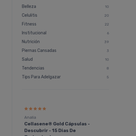
Belleza
10
Celulitis
20
Fitness
22
Institucional
6
Nutrición
39
Piernas Cansadas
3
Salud
10
Tendencias
8
Tips Para Adelgazar
5
Analía
Alejan
Cellasene® Gold Cápsulas -
Cella
Descubrir - 15 Dias De
Descu