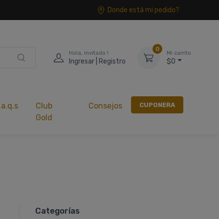
Donde está mi pedido?
0
Hola, invitado !
Mi carrito
Ingresar | Registro
$0
CUPONERA
.a.q.s
Club
Consejos
Gold
Categorías