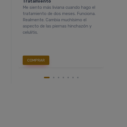
Tratamiento
Trat
robé
Me siento más liviana cuando hago el
Cellas
avés
tratamiento de dos meses. Funciona.
combat
 un
Realmente. Cambia muchísimo el
tomada
oté
aspecto de las piernas hinchazón y
como s
celulitis.
disminu
nca
COMPRAR
COM