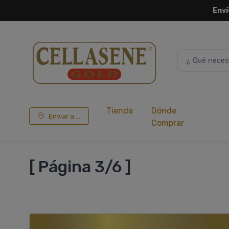
Env
Tienda
Dónde
Enviar a ...
Comprar
[ Página 3/6 ]